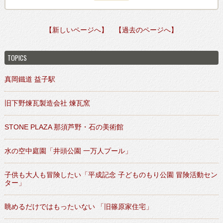
【新しいページへ】
【過去のページへ】
TOPICS
真岡鐵道 益子駅
旧下野煉瓦製造会社 煉瓦窯
STONE PLAZA 那須芦野・石の美術館
水の空中庭園「井頭公園 一万人プール」
子供も大人も冒険したい「平成記念 子どものもり公園 冒険活動セン
ター」
眺めるだけではもったいない 「旧篠原家住宅」