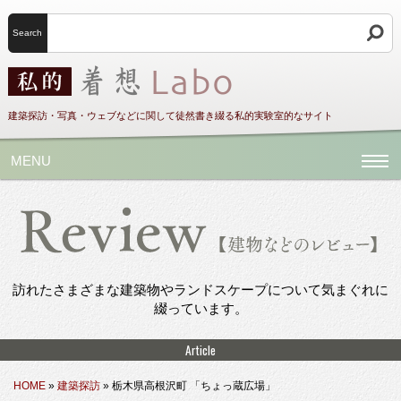
Search
建築探訪・写真・ウェブなどに関して徒然書き綴る私的実験室的なサイト
MENU
訪れたさまざまな建築物やランドスケープについて気まぐれに
綴っています。
Article
HOME
»
建築探訪
»
栃木県高根沢町 「ちょっ蔵広場」