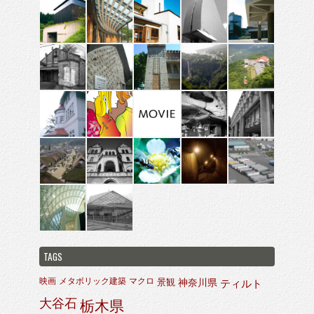
TAGS
映画
メタボリック建築
マクロ
景観
神奈川県
ティルト
大谷石
栃木県