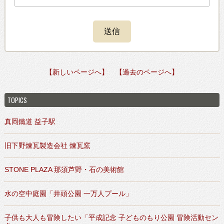
【新しいページへ】
【過去のページへ】
TOPICS
真岡鐵道 益子駅
旧下野煉瓦製造会社 煉瓦窯
STONE PLAZA 那須芦野・石の美術館
水の空中庭園「井頭公園 一万人プール」
子供も大人も冒険したい「平成記念 子どものもり公園 冒険活動セン