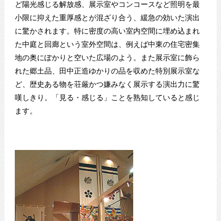
ど陽光感じる解放感、展示室やコンコースなど照明を最
小限に抑えた重厚感とが混ざり合う、緩急の効いた演出
に驚かされます。特に密度の高い室内空間に埋め込まれ
た中庭と回廊という室外空間は、例えば中東の住宅密集
地の奥にぽかりと空いた広場のよう。また展示室に飾ら
れた郷土品、田中正造ゆかりの品を収めた特別展示室な
ど、歴史ある物を荘厳かつ嫌みなく展示する演出力に驚
嘆しきり。「見る・感じる」ことを熟知していると感じ
ます。