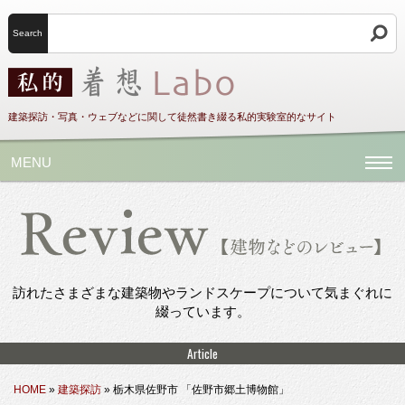
Search
建築探訪・写真・ウェブなどに関して徒然書き綴る私的実験室的なサイト
MENU
訪れたさまざまな建築物やランドスケープについて気まぐれに
綴っています。
Article
HOME
»
建築探訪
»
栃木県佐野市 「佐野市郷土博物館」